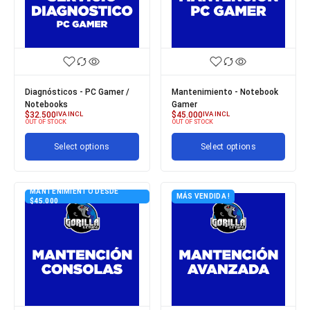
Diagnósticos - PC Gamer /
Mantenimiento - Notebook
Notebooks
Gamer
$
32.500
IVA INCL
$
45.000
IVA INCL
OUT OF STOCK
OUT OF STOCK
Select options
Select options
MANTENIMIENTO DESDE
MÁS VENDIDA !
$45.000