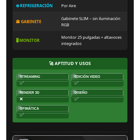
❄️ REFRIGERACIÓN
Por Aire
Gabinete SLIM – sin iluminación
🕋 GABINETE
RGB
Monitor 25 pulgadas + altavoces
🖥️ MONITOR
integrados
🚀 APTITUD Y USOS
STREAMING
EDICIÓN VIDEO
✅
✅
RENDER 3D
DISEÑO
✅
❌
OFIMÁTICA
✅