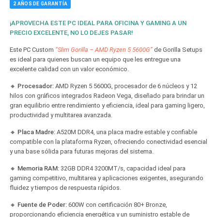
2 AÑOS DE GARANTÍA
¡APROVECHA ESTE PC IDEAL PARA OFICINA Y GAMING A UN
PRECIO EXCELENTE, NO LO DEJES PASAR!
Este PC Custom
“Slim Gorilla – AMD Ryzen 5 5600G”
de Gorilla Setups
es ideal para quienes buscan un equipo que les entregue una
excelente calidad con un valor económico.
🔸
Procesador:
AMD Ryzen 5 5600G, procesador de 6 núcleos y 12
hilos con gráficos integrados Radeon Vega, diseñado para brindar un
gran equilibrio entre rendimiento y eficiencia, ideal para gaming ligero,
productividad y multitarea avanzada.
🔸
Placa Madre:
A520M DDR4, una placa madre estable y confiable
compatible con la plataforma Ryzen, ofreciendo conectividad esencial
y una base sólida para futuras mejoras del sistema.
🔸
Memoria RAM:
32GB DDR4 3200MT/s, capacidad ideal para
gaming competitivo, multitarea y aplicaciones exigentes, asegurando
fluidez y tiempos de respuesta rápidos.
🔸
Fuente de Poder:
600W con certificación 80+ Bronze,
proporcionando eficiencia energética y un suministro estable de