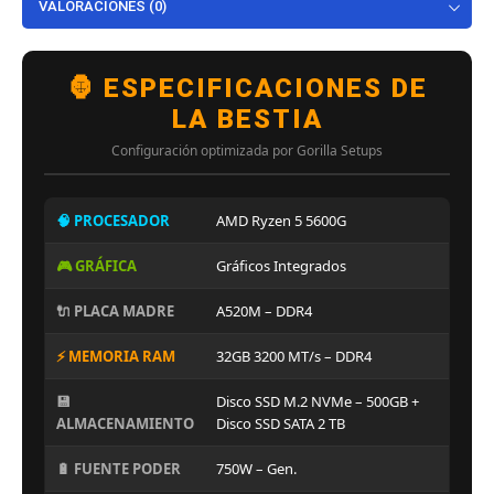
VALORACIONES (0)
🦍 ESPECIFICACIONES DE
LA BESTIA
Configuración optimizada por Gorilla Setups
🧠 PROCESADOR
AMD Ryzen 5 5600G
🎮 GRÁFICA
Gráficos Integrados
🔌 PLACA MADRE
A520M – DDR4
⚡ MEMORIA RAM
32GB 3200 MT/s – DDR4
💾
Disco SSD M.2 NVMe – 500GB +
ALMACENAMIENTO
Disco SSD SATA 2 TB
🔋 FUENTE PODER
750W – Gen.