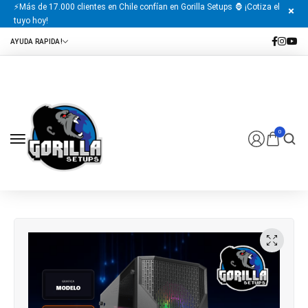
⚡Más de 17.000 clientes en Chile confían en Gorilla Setups 🦍 ¡Cotiza el
tuyo hoy!
0